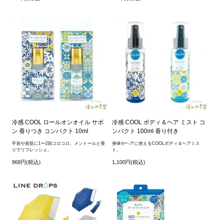
冷感 COOL ロールオンオイル サボ
冷感 COOL ボディ＆ヘア ミスト コ
ン 香りつき コンパクト 10ml
ンパクト 100ml 香り付き
手首や首筋に1〜2回コロコロ。メントールと香
身体やヘアに使えるCOOLボディ＆ヘアミス
りでリフレッシュ。
ト。
968円(税込)
1,100円(税込)