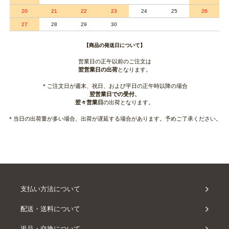
20
21
22
23
24
25
26
27
28
29
30
【商品の発送日について】
営業日の正午以前のご注文は
翌営業日の出荷
となります。
＊ご注文日が週末、祝日、および平日の正午時以降の場合
翌営業日での受付、
翌々営業日
の出荷となります。
＊当日の出荷量が多い場合、出荷が遅延する場合があります。予めご了承ください。
支払い方法について
配送・送料について
返品・交換について