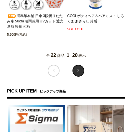
河馬印本舗 日傘 3段折りたた
COOLボディヘア＆ヘアミスト しろ
み傘 50cm 晴雨兼用 UVカット 遮光
くま あざらし 冷感
遮熱 軽量 和柄
SOLD OUT
5,500円(税込)
22
1
20
全
商品
-
表示
PICK UP ITEM
ピックアップ商品