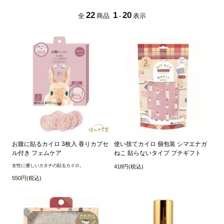
22
1
20
全
商品
-
表示
お腹に貼るカイロ 3枚入 香りカプセ
使い捨てカイロ 個包装 シマエナガ
ル付き フェムケア
ねこ 貼らないタイプ プチギフト
女性に優しいカタチの貼るカイロ。
418円(税込)
550円(税込)