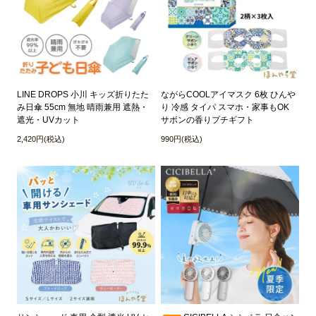
LINE DROPS 小川 キッズ折りたた
ながらCOOLアイマスク 6枚 ひんや
み日傘 55cm 無地 晴雨兼用 遮熱・
り 冷感 タイパ スマホ・家事もOK
遮光・UVカット
サボンの香りプチギフト
2,420円(税込)
990円(税込)