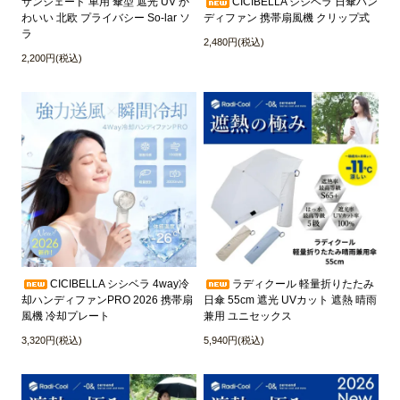
サンシェード 車用 傘型 遮光 UV か
CICIBELLA シシベラ 日傘ハン
わいい 北欧 プライバシー So-lar ソ
ディファン 携帯扇風機 クリップ式
ラ
2,480円(税込)
2,200円(税込)
CICIBELLA シシベラ 4way冷
ラディクール 軽量折りたたみ
却ハンディファンPRO 2026 携帯扇
日傘 55cm 遮光 UVカット 遮熱 晴雨
風機 冷却プレート
兼用 ユニセックス
3,320円(税込)
5,940円(税込)