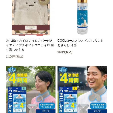
ぷちほか カイロ カイロカバー付き
COOLロールオンオイル しろくま
イエティ プチギフト エコカイロ 繰
あざらし 冷感
り返し使える
968円(税込)
1,100円(税込)