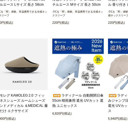
ルエース Lサイズ 長さ 58cm
チルエース Mサイズ 長さ 50cm
ル 香り付き
5℃を「即」体験。常温携帯できる冷感ネッ
-5℃を「即」体験。常温携帯できる冷感ネッ
-5℃を「即」体
スリーブ
クスリーブ
感ネックスリー
20円(税込)
220円(税込)
220円(税込)
モレグ KAMOLEG 2.0 フィッ
ラディクール 自動開閉日傘
ラディ
ネスシューズ ルームシューズ
55cm 晴雨兼用 遮光 UVカット 遮
みジャンプ日傘
ンドメディカル ＆MEDICAL 履
熱 ユニセックス
遮光 UVカ
だけ エクササイズ
ス
6,820円(税込)
,900円(税込)
5,940円(税込)