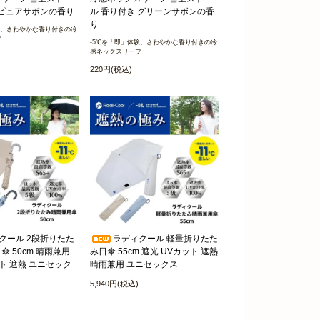
 ピュアサボンの香り
ル 香り付き グリーンサボンの香
り
験。さわやかな香り付きの冷
ブ
-5℃を「即」体験。さわやかな香り付きの冷
感ネックスリーブ
220円(税込)
クール 2段折りたた
ラディクール 軽量折りたた
 50cm 晴雨兼用
み日傘 55cm 遮光 UVカット 遮熱
ット 遮熱 ユニセック
晴雨兼用 ユニセックス
5,940円(税込)