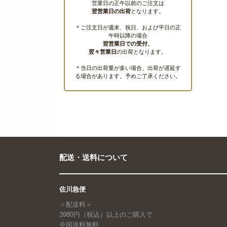
営業日の正午以前のご注文は
翌営業日の出荷
となります。
＊ご注文日が週末、祝日、および平日の正
午時以降の場合
翌営業日での受付、
翌々営業日
の出荷となります。
＊当日の出荷量が多い場合、出荷が遅延す
る場合があります。予めご了承ください。
配送・送料について
佐川急便
＜配送料＞
3980円（税込）以上のご購入で
全国送料無料