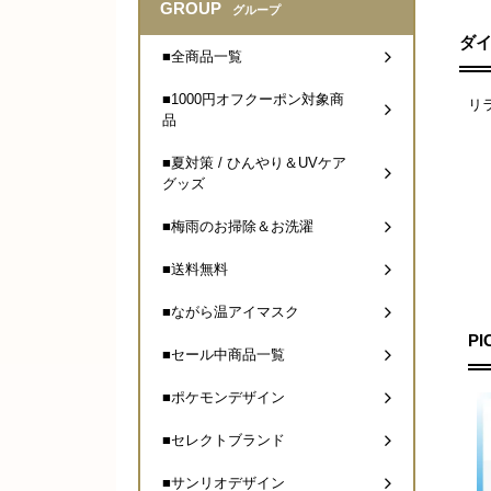
GROUP
グループ
ダ
■全商品一覧
■1000円オフクーポン対象商
リ
品
■夏対策 / ひんやり＆UVケア
グッズ
■梅雨のお掃除＆お洗濯
■送料無料
■ながら温アイマスク
PI
■セール中商品一覧
■ポケモンデザイン
■セレクトブランド
■サンリオデザイン