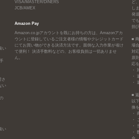
VISA/MASTER/DINERS
ど
JCB/AMEX
しま
発
で
Amazon Pay
担(
Amazon.co.jpアカウントを既にお持ちの方は、Amazonアカ
ウントに登録しているご注文者様の情報やクレジットカード
■
にてお買い物ができる決済方法です。面倒な入力作業が省け
場
扱い
て便利！ 決済手数料などの、お客様負担は一切ありませ
対
ん。
原
手
応
・ 
・ 
荷さ
・ 
ない
■
の
以
換
・
・
・
扱い
・
合