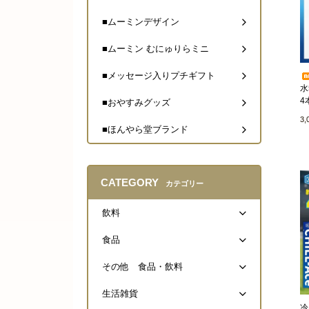
■ムーミンデザイン
■ムーミン むにゅりらミニ
■メッセージ入りプチギフト
水
4
■おやすみグッズ
3
■ほんやら堂ブランド
CATEGORY
カテゴリー
飲料
食品
その他 食品・飲料
生活雑貨
冷