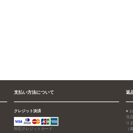
支払い方法について
返
クレジット決済
■
当
り
対応クレジットカード
（