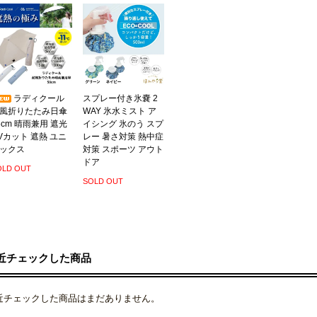
ラディクール
スプレー付き氷嚢 2
風折りたたみ日傘
WAY 氷水ミスト ア
8cm 晴雨兼用 遮光
イシング 氷のう スプ
Vカット 遮熱 ユニ
レー 暑さ対策 熱中症
ックス
対策 スポーツ アウト
ドア
OLD OUT
SOLD OUT
近チェックした商品
近チェックした商品はまだありません。