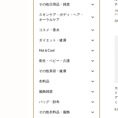
チ
その他日用品・雑貨
-
スキンケア・ボディ・ヘア・
ク
オーラルケア
2
コスメ・香水
ダイエット・健康
Hot＆Cool
衛生・ベビー・介護
その他美容・健康
衣料品
カ
服飾雑貨
ト
ア
バッグ・財布
く
6
その他衣料品・服飾