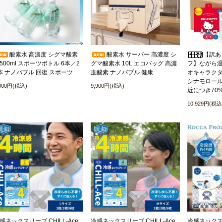
酸素水 高濃度 シグマ酸素
酸素水 サーバー 高濃度 シ
【訳あ
500ml スポーツボトル 6本／2
グマ酸素水 10L エコバッグ 高濃
フ】ながら温
本 ナノバブル 回復 スポーツ
度酸素 ナノバブル 健康
オキャラクタ
シナモロール
,000円(税込)
9,900円(税込)
近につき70
10,929円(税込
感ネックスリーブ CHILL-Ace
冷感ネックスリーブ CHILL-Ace
冷感ネックス