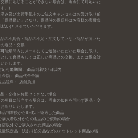
、交換に応じることができない場合は、返金にて対応いた
す。)
送済み及び出荷手配中のご注文キャンセルはお受け取り前
も「返品扱い」となり、返品時の返送料はお客様の実費負
元払い)とさせていただきます。
 商品の不具合・商品の不足・注文していない商品が届いた
合の返品・交換
応可能期間内にメールにてご連絡いただいた場合に限り、
則として良品もしくは正しい商品との交換、または返金対
をいたします。
対応可能期間： 商品到着後7日以内
返金額： 商品代金全額
返品送料： 店舗負担
 返品・交換をお受けできない場合
下の項目に該当する場合は、理由の如何を問わず返品・交
をお断りいたします。
 商品到着後から8日以上経過した商品
 ご購入者以外からの返品のご依頼の場合
 当店以外でご購入された商品の場合
 数量限定品・訳あり処分品などのアウトレット商品の場