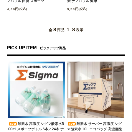
ノバブル 回復 スポーツ
素 ナノバブル 健康
3,000円(税込)
9,900円(税込)
8
1
8
全
商品
-
表示
PICK UP ITEM
ピックアップ商品
酸素水 高濃度 シグマ酸素水5
酸素水 サーバー 高濃度 シグ
00ml スポーツボトル 6本／24本 ナ
マ酸素水 10L エコバッグ 高濃度酸