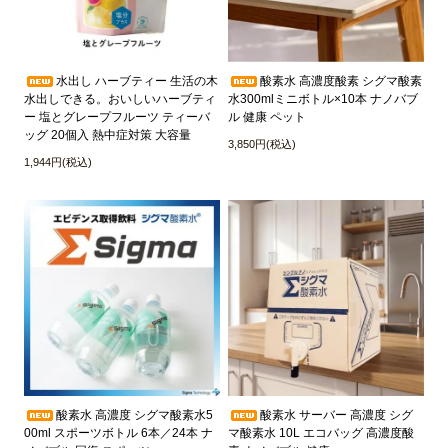
水出し ハーブティー 生活の木
酸素水 高濃度酸素 シグマ酸素
水出しできる。おいしいハーブティ
水300mlミニボトル×10本 ナノバブ
ー 塩とグレープフルーツ ティーバ
ル 健康 ペット
ッグ 20個入 熱中症対策 大容量
3,850円(税込)
1,944円(税込)
酸素水 高濃度 シグマ酸素水5
酸素水 サーバー 高濃度 シグ
00ml スポーツボトル 6本／24本 ナ
マ酸素水 10L エコバッグ 高濃度酸