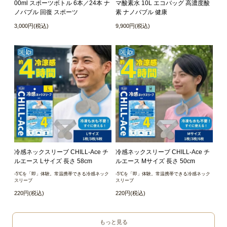
00ml スポーツボトル 6本／24本 ナ
マ酸素水 10L エコバッグ 高濃度酸
ノバブル 回復 スポーツ
素 ナノバブル 健康
3,000円(税込)
9,900円(税込)
冷感ネックスリーブ CHILL-Ace チ
冷感ネックスリーブ CHILL-Ace チ
ルエース Lサイズ 長さ 58cm
ルエース Mサイズ 長さ 50cm
-5℃を「即」体験。常温携帯できる冷感ネック
-5℃を「即」体験。常温携帯できる冷感ネック
スリーブ
スリーブ
220円(税込)
220円(税込)
もっと見る