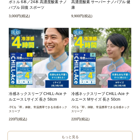
ボトル 6本／24本 高濃度酸素 ナノ
高濃度酸素 サーバー ナノバブル 健
バブル 回復 スポーツ
康
3,000円(税込)
9,900円(税込)
冷感ネックスリーブ CHILL-Ace チ
冷感ネックスリーブ CHILL-Ace チ
ルエース Lサイズ 長さ 58cm
ルエース Mサイズ 長さ 50cm
-5℃を「即」体験。常温携帯できる冷感ネック
-5℃を「即」体験。常温携帯できる冷感ネック
スリーブ
スリーブ
220円(税込)
220円(税込)
もっと見る