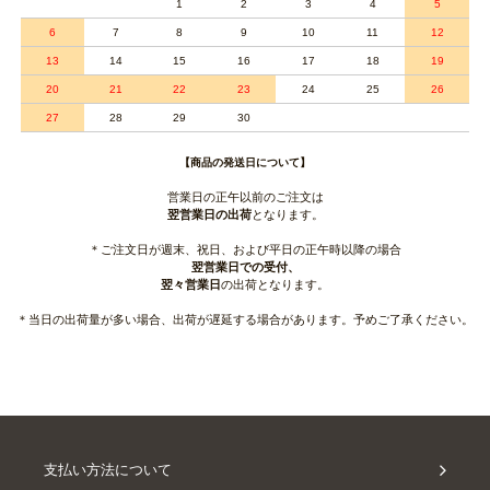
1
2
3
4
5
6
7
8
9
10
11
12
13
14
15
16
17
18
19
20
21
22
23
24
25
26
27
28
29
30
【商品の発送日について】
営業日の正午以前のご注文は
翌営業日の出荷
となります。
＊ご注文日が週末、祝日、および平日の正午時以降の場合
翌営業日での受付、
翌々営業日
の出荷となります。
＊当日の出荷量が多い場合、出荷が遅延する場合があります。予めご了承ください。
支払い方法について