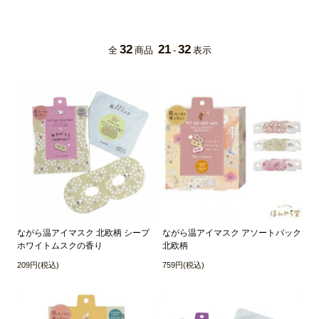
32
21
32
全
商品
-
表示
ながら温アイマスク 北欧柄 シープ
ながら温アイマスク アソートパック
ホワイトムスクの香り
北欧柄
209円(税込)
759円(税込)