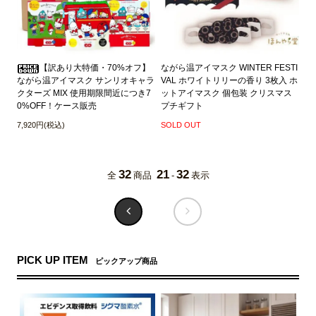
【訳あり大特価・70%オフ】
ながら温アイマスク WINTER FESTI
ながら温アイマスク サンリオキャラ
VAL ホワイトリリーの香り 3枚入 ホ
クターズ MIX 使用期限間近につき7
ットアイマスク 個包装 クリスマス
0%OFF！ケース販売
プチギフト
7,920円(税込)
SOLD OUT
32
21
32
全
商品
-
表示
PICK UP ITEM
ピックアップ商品