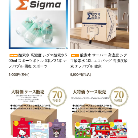
酸素水 高濃度 シグマ酸素水5
酸素水 サーバー 高濃度 シグ
00ml スポーツボトル 6本／24本 ナ
マ酸素水 10L エコバッグ 高濃度酸
ノバブル 回復 スポーツ
素 ナノバブル 健康
3,000円(税込)
9,900円(税込)