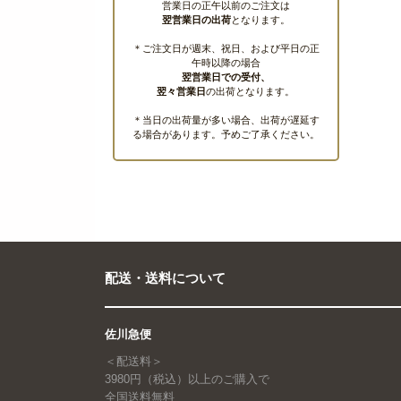
営業日の正午以前のご注文は
翌営業日の出荷
となります。
＊ご注文日が週末、祝日、および平日の正
午時以降の場合
翌営業日での受付、
翌々営業日
の出荷となります。
＊当日の出荷量が多い場合、出荷が遅延す
る場合があります。予めご了承ください。
配送・送料について
佐川急便
＜配送料＞
3980円（税込）以上のご購入で
全国送料無料