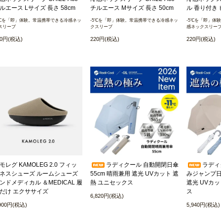
ルエース Lサイズ 長さ 58cm
チルエース Mサイズ 長さ 50cm
ル 香り付き
5℃を「即」体験。常温携帯できる冷感ネッ
-5℃を「即」体験。常温携帯できる冷感ネッ
-5℃を「即」体
スリーブ
クスリーブ
感ネックスリー
20円(税込)
220円(税込)
220円(税込)
モレグ KAMOLEG 2.0 フィッ
ラディクール 自動開閉日傘
ラディ
ネスシューズ ルームシューズ
55cm 晴雨兼用 遮光 UVカット 遮
みジャンプ日傘
ンドメディカル ＆MEDICAL 履
熱 ユニセックス
遮光 UVカ
だけ エクササイズ
ス
6,820円(税込)
,900円(税込)
5,940円(税込)