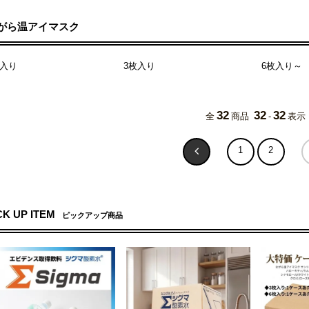
がら温アイマスク
枚入り
3枚入り
6枚入り～
32
32
32
全
商品
-
表示
1
2
CK UP ITEM
ピックアップ商品