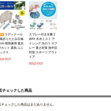
ラディクール
スプレー付き氷嚢 2
風折りたたみ日傘
WAY 氷水ミスト ア
8cm 晴雨兼用 遮光
イシング 氷のう スプ
Vカット 遮熱 ユニ
レー 暑さ対策 熱中症
ックス
対策 スポーツ アウト
ドア
OLD OUT
SOLD OUT
近チェックした商品
近チェックした商品はまだありません。