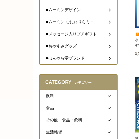
■ムーミンデザイン
■ムーミン むにゅりらミニ
■メッセージ入りプチギフト
水
4
■おやすみグッズ
3
■ほんやら堂ブランド
CATEGORY
カテゴリー
飲料
食品
その他 食品・飲料
生活雑貨
冷