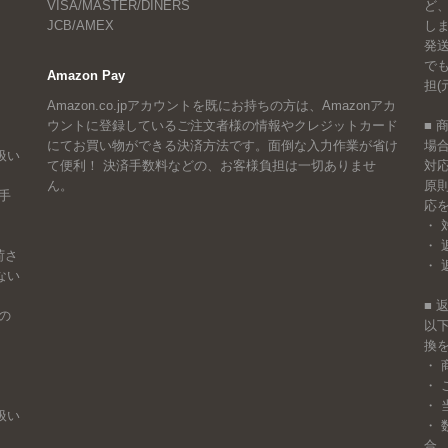
VISA/MASTER/DINERS
ど
JCB/AMEX
しま
発
で
Amazon Pay
担(
Amazon.co.jpアカウントを既にお持ちの方は、Amazonアカ
ウントに登録しているご注文者様の情報やクレジットカード
■
にてお買い物ができる決済方法です。面倒な入力作業が省け
場
扱い
て便利！ 決済手数料などの、お客様負担は一切ありませ
対
ん。
原
手
応
・ 
・ 
荷さ
・ 
ない
■
の
以
換
・
・
・
扱い
・
合