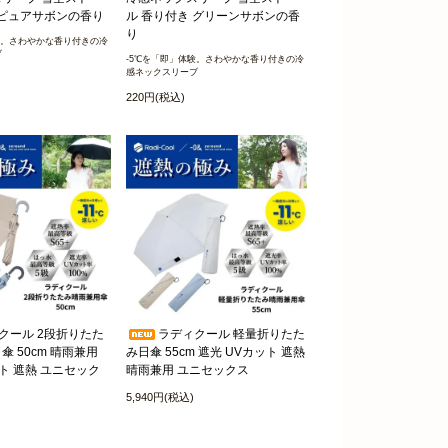
 ピュアサボンの香り
ル 香り付き グリーンサボンの香
り
験。さわやかな香り付きの冷
ブ
-5℃を「即」体験。さわやかな香り付きの冷
感ネックスリーブ
220円(税込)
クール 2段折りたた
ラディクール 軽量折りたた
 50cm 晴雨兼用
み日傘 55cm 遮光 UVカット 遮熱
ット 遮熱 ユニセック
晴雨兼用 ユニセックス
5,940円(税込)