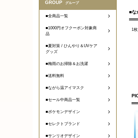
GROUP
グループ
■な
■全商品一覧
■1000円オフクーポン対象商
1
品
■夏対策 / ひんやり＆UVケア
グッズ
■梅雨のお掃除＆お洗濯
■送料無料
■ながら温アイマスク
PI
■セール中商品一覧
■ポケモンデザイン
■セレクトブランド
■サンリオデザイン