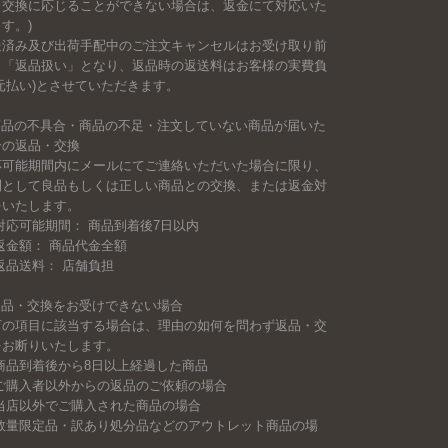
、交換に応じることができない場合は、返金にて対応いた
す。)
送済み及び出荷手配中のご注文キャンセルはお受け取り前
も「返品扱い」となり、返品時の返送料はお客様の実費負
元払い)とさせていただきます。
 商品の不具合・商品の不足・注文していない商品が届いた
合の返品・交換
応可能期間内にメールにてご連絡いただいた場合に限り、
則として良品もしくは正しい商品との交換、または返金対
をいたします。
対応可能期間： 商品到着後7日以内
返金額： 商品代金全額
返品送料： 店舗負担
 返品・交換をお受けできない場合
下の項目に該当する場合は、理由の如何を問わず返品・交
をお断りいたします。
 商品到着後から8日以上経過した商品
 ご購入者以外からの返品のご依頼の場合
 当店以外でご購入された商品の場合
 数量限定品・訳あり処分品などのアウトレット商品の場