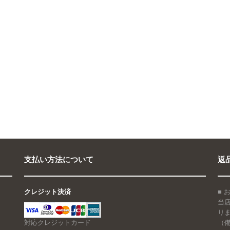
支払い方法について
返
クレジット決済
■
当
り
対応クレジットカード
（