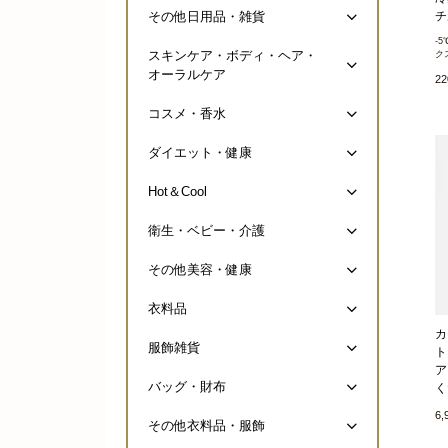
チ
その他日用品・雑貨
-
スキンケア・ボディ・ヘア・
ク
オーラルケア
2
コスメ・香水
ダイエット・健康
Hot＆Cool
衛生・ベビー・介護
その他美容・健康
衣料品
カ
服飾雑貨
ト
ア
バッグ・財布
く
6
その他衣料品・服飾