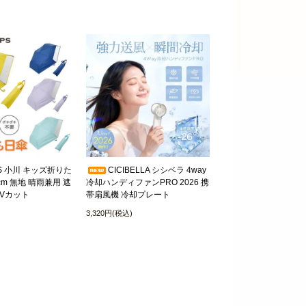
OPS 小川 キッズ折りた
CICIBELLA シシベラ 4way
cm 無地 晴雨兼用 遮
冷却ハンディファンPRO 2026 携
Vカット
帯扇風機 冷却プレート
3,320円(税込)