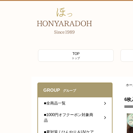
TOP
トップ
ホー
GROUP
グループ
6枚
■全商品一覧
■1000円オフクーポン対象商
品
■夏対策 / ひんやり＆UVケア