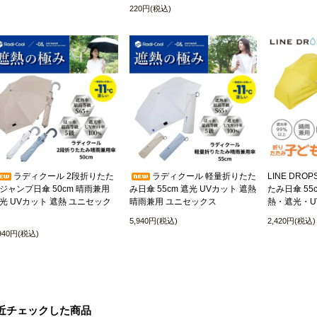
220円(税込)
ラディクール 2段折りたた
ラディクール 軽量折りたた
LINE DR
ジャンプ日傘 50cm 晴雨兼用
み日傘 55cm 遮光 UVカット 遮熱
たみ日傘 55
光 UVカット 遮熱 ユニセック
晴雨兼用 ユニセックス
熱・遮光・U
5,940円(税込)
2,420円(税込)
,940円(税込)
近チェックした商品