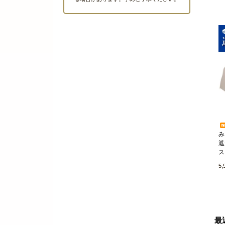
み
遮
ス
5
最