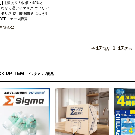
【訳あり大特価・95%オ
】ながら温アイマスク ウィリア
・モリス 使用期限間近につき9
OFF！ケース販売
20円(税込)
17
1
17
全
商品
-
表示
CK UP ITEM
ピックアップ商品