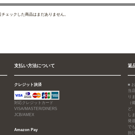
近チェックした商品はまだありません。
支払い方法について
返
クレジット決済
■
当
り
対応クレジットカード
（
VISA/MASTER/DINERS
ど
JCB/AMEX
しま
発
で
Amazon Pay
担(