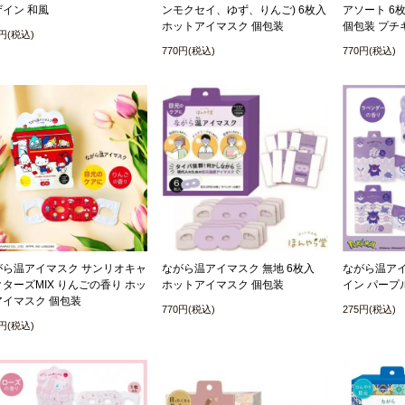
ザイン 和風
ンモクセイ、ゆず、りんご) 6枚入
アソート 6
ホットアイマスク 個包装
個包装 プチ
5円(税込)
770円(税込)
770円(税込)
がら温アイマスク サンリオキャ
ながら温アイマスク 無地 6枚入
ながら温アイ
ターズMIX りんごの香り ホッ
ホットアイマスク 個包装
イン パープ
アイマスク 個包装
770円(税込)
275円(税込)
5円(税込)