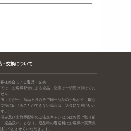
品・交換について
 お客様都合による返品・交換
店では、お客様都合による返品・交換は一切受け付けてお
ません。
備考：万が一、商品不具合等で同一商品の手配が不可能な
、交換に応じることができない場合は、返金にて対応いた
す。)
送済み及び出荷手配中のご注文キャンセルはお受け取り前
も「返品扱い」となり、返品時の返送料はお客様の実費負
元払い)とさせていただきます。