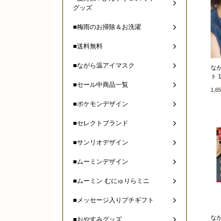
グッズ
■梅雨のお掃除＆お洗濯
■送料無料
■ながら温アイマスク
な
ト 
■セール中商品一覧
1,6
■ポケモンデザイン
■セレクトブランド
■サンリオデザイン
■ムーミンデザイン
■ムーミン むにゅりらミニ
■メッセージ入りプチギフト
な
■おやすみグッズ