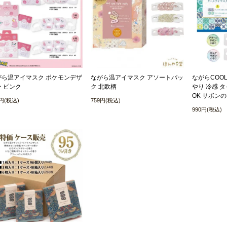
がら温アイマスク ポケモンデザ
ながら温アイマスク アソートパッ
ながらCOO
 ピンク
ク 北欧柄
やり 冷感 
OK サボン
5円(税込)
759円(税込)
990円(税込)