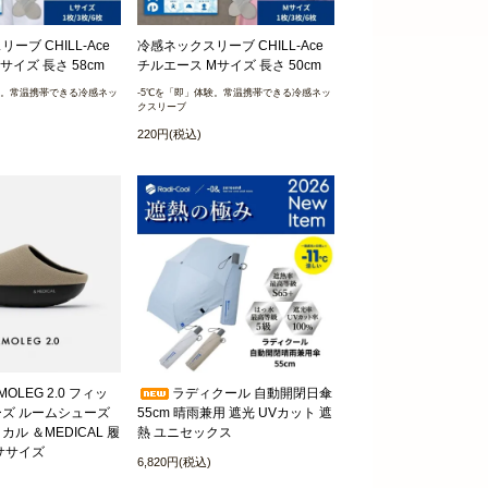
ーブ CHILL-Ace
冷感ネックスリーブ CHILL-Ace
サイズ 長さ 58cm
チルエース Mサイズ 長さ 50cm
験。常温携帯できる冷感ネッ
-5℃を「即」体験。常温携帯できる冷感ネッ
クスリーブ
220円(税込)
OLEG 2.0 フィッ
ラディクール 自動開閉日傘
ズ ルームシューズ
55cm 晴雨兼用 遮光 UVカット 遮
ル ＆MEDICAL 履
熱 ユニセックス
ササイズ
6,820円(税込)