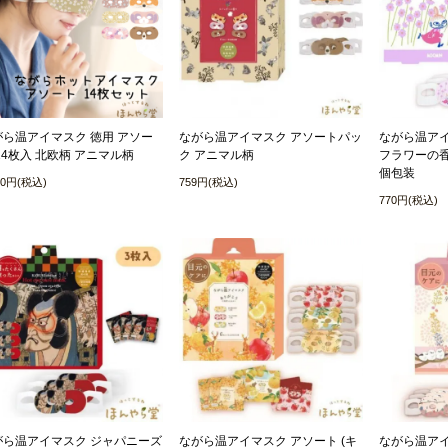
がら温アイマスク 徳用 アソー
ながら温アイマスク アソートパッ
ながら温アイ
14枚入 北欧柄 アニマル柄
ク アニマル柄
フラワーの香
個包装
50円(税込)
759円(税込)
770円(税込)
がら温アイマスク ジャパニーズ
ながら温アイマスク アソート (キ
ながら温アイ