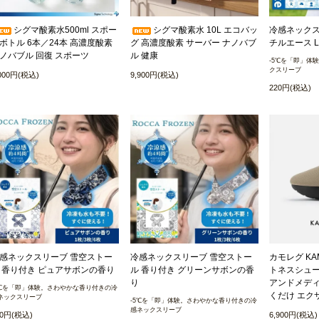
シグマ酸素水500ml スポー
シグマ酸素水 10L エコバッ
冷感ネックスリ
ボトル 6本／24本 高濃度酸素
グ 高濃度酸素 サーバー ナノバブ
チルエース L
ノバブル 回復 スポーツ
ル 健康
-5℃を「即」体
クスリーブ
,000円(税込)
9,900円(税込)
220円(税込)
感ネックスリーブ 雪空ストー
冷感ネックスリーブ 雪空ストー
カモレグ KAM
 香り付き ピュアサボンの香り
ル 香り付き グリーンサボンの香
トネスシュー
り
アンドメディカ
5℃を「即」体験。さわやかな香り付きの冷
くだけ エク
ネックスリーブ
-5℃を「即」体験。さわやかな香り付きの冷
感ネックスリーブ
20円(税込)
6,900円(税込)