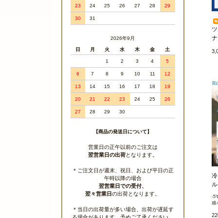
23
24
25
26
27
28
29
30
31
ツ
ナ
2026年9月
日
月
火
水
木
金
土
3
1
2
3
4
5
6
7
8
9
10
11
12
13
14
15
16
17
18
19
20
21
22
23
24
25
26
27
28
29
30
【商品の発送日について】
営業日の正午以前のご注文は
翌営業日の出荷
となります。
＊ご注文日が週末、祝日、および平日の正
冷
午時以降の場合
ル
翌営業日での受付、
翌々営業日
の出荷となります。
-
感
＊当日の出荷量が多い場合、出荷が遅延す
2
る場合があります。予めご了承ください。