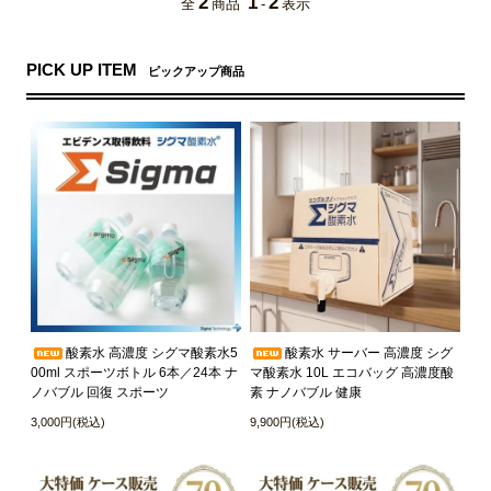
2
1
2
全
商品
-
表示
PICK UP ITEM
ピックアップ商品
酸素水 高濃度 シグマ酸素水5
酸素水 サーバー 高濃度 シグ
00ml スポーツボトル 6本／24本 ナ
マ酸素水 10L エコバッグ 高濃度酸
ノバブル 回復 スポーツ
素 ナノバブル 健康
3,000円(税込)
9,900円(税込)