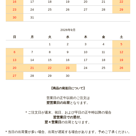
16
17
18
19
20
21
22
23
24
25
26
27
28
29
30
31
2026年9月
日
月
火
水
木
金
土
1
2
3
4
5
6
7
8
9
10
11
12
13
14
15
16
17
18
19
20
21
22
23
24
25
26
27
28
29
30
【商品の発送日について】
営業日の正午以前のご注文は
翌営業日の出荷
となります。
＊ご注文日が週末、祝日、および平日の正午時以降の場合
翌営業日での受付、
翌々営業日
の出荷となります。
＊当日の出荷量が多い場合、出荷が遅延する場合があります。予めご了承ください。