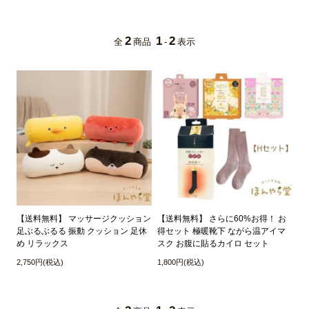
2
1
2
全
商品
-
表示
【送料無料】 マッサージクッション
【送料無料】 さらに60%お得！ お
足ぶるぶるる 振動 クッション 足休
得セット 極暖靴下 ながら温アイマ
め リラックス
スク お腹に貼るカイロ セット
2,750円(税込)
1,800円(税込)