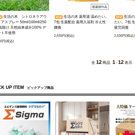
生活の木 シトロネラアウ
生活の木 薬草湯 温めたい。
生活の
アスプレー 50ml/100ml/250
7包 生薬配合 薬用入浴剤 冷え性
たい。7包 
 虫除け 天然由来成分100% デ
腰痛
疲労回復
ート不使用
2,530円(税込)
2,530円(税込)
20円(税込)
12
1
12
全
商品
-
表示
CK UP ITEM
ピックアップ商品