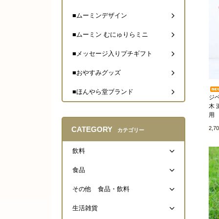
■ムーミンデザイン
■ムーミン むにゅりらミニ
■メッセージ入りプチギフト
■おやすみグッズ
■ほんやら堂ブランド
ジベ
木 
用
2,7
CATEGORY
カテゴリー
飲料
食品
その他 食品・飲料
生活雑貨