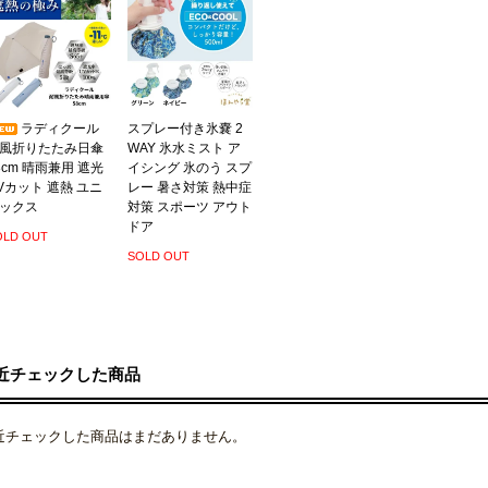
ラディクール
スプレー付き氷嚢 2
風折りたたみ日傘
WAY 氷水ミスト ア
8cm 晴雨兼用 遮光
イシング 氷のう スプ
Vカット 遮熱 ユニ
レー 暑さ対策 熱中症
ックス
対策 スポーツ アウト
ドア
OLD OUT
SOLD OUT
近チェックした商品
近チェックした商品はまだありません。