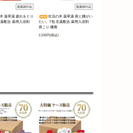
木 薬草湯 疲れをとり
生活の木 薬草湯 肩と腰がい
生薬配合 薬用入浴剤
たい。7包 生薬配合 薬用入浴剤
肩こり 腰痛
2,530円(税込)