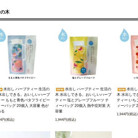
活の木
水出し ハーブティー 生活の
水出し ハーブティー 生活の
水出し
 水出しできる。おいしいハーブ
木 水出しできる。おいしいハーブ
木 水出しで
ィー ももと青色バタフライピー
ティー 塩とグレープフルーツ テ
ティー いち
ーバッグ 20個入 大容量 色が
ィーバッグ 20個入 熱中症対策 大
ィーバッグ 
わる
容量
1,944円(税込)
44円(税込)
1,944円(税込)