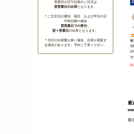
営業日の正午以前のご注文は
翌営業日の出荷
となります。
＊ご注文日が週末、祝日、および平日の正
午時以降の場合
翌営業日での受付、
翌々営業日
の出荷となります。
＊当日の出荷量が多い場合、出荷が遅延す
耐
る場合があります。予めご了承ください。
5
U
セ
S
最
最