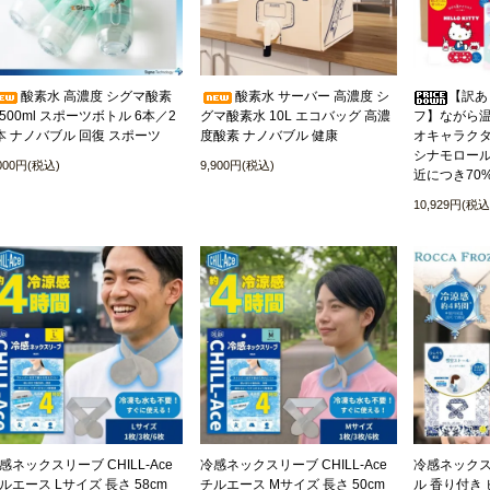
酸素水 高濃度 シグマ酸素
酸素水 サーバー 高濃度 シ
【訳あ
500ml スポーツボトル 6本／2
グマ酸素水 10L エコバッグ 高濃
フ】ながら温
本 ナノバブル 回復 スポーツ
度酸素 ナノバブル 健康
オキャラクタ
シナモロール
,000円(税込)
9,900円(税込)
近につき70
10,929円(税込
感ネックスリーブ CHILL-Ace
冷感ネックスリーブ CHILL-Ace
冷感ネックス
ルエース Lサイズ 長さ 58cm
チルエース Mサイズ 長さ 50cm
ル 香り付き