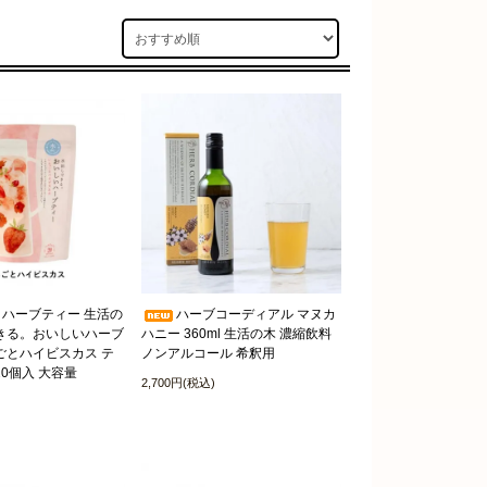
 ハーブティー 生活の
ハーブコーディアル マヌカ
きる。おいしいハーブ
ハニー 360ml 生活の木 濃縮飲料
ごとハイビスカス テ
ノンアルコール 希釈用
20個入 大容量
2,700円(税込)