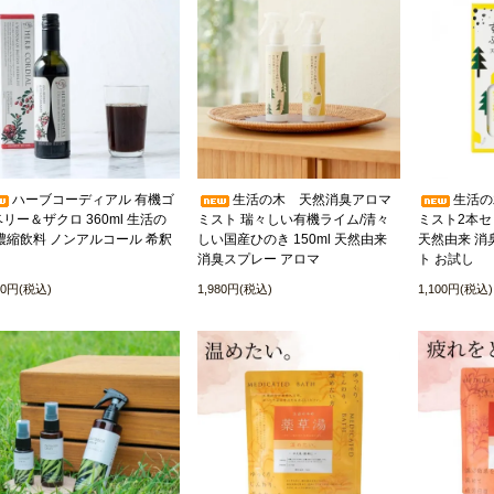
ハーブコーディアル 有機ゴ
生活の木 天然消臭アロマ
生活の
リー＆ザクロ 360ml 生活の
ミスト 瑞々しい有機ライム/清々
ミスト2本セ
濃縮飲料 ノンアルコール 希釈
しい国産ひのき 150ml 天然由来
天然由来 消
消臭スプレー アロマ
ト お試し
00円(税込)
1,980円(税込)
1,100円(税込)