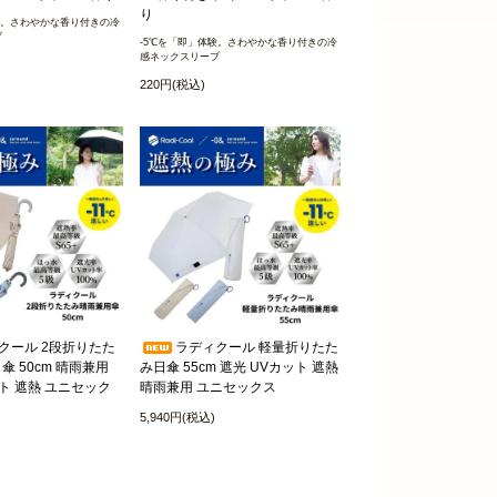
り
験。さわやかな香り付きの冷
ブ
-5℃を「即」体験。さわやかな香り付きの冷
感ネックスリーブ
220円(税込)
クール 2段折りたた
ラディクール 軽量折りたた
 50cm 晴雨兼用
み日傘 55cm 遮光 UVカット 遮熱
ット 遮熱 ユニセック
晴雨兼用 ユニセックス
5,940円(税込)