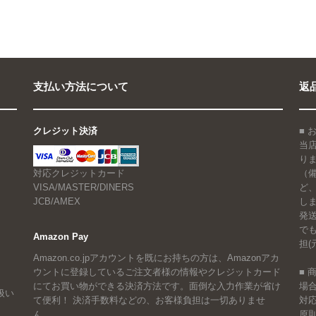
支払い方法について
返
クレジット決済
■
当
り
対応クレジットカード
（
VISA/MASTER/DINERS
ど
JCB/AMEX
しま
発
で
Amazon Pay
担(
Amazon.co.jpアカウントを既にお持ちの方は、Amazonアカ
ウントに登録しているご注文者様の情報やクレジットカード
■
にてお買い物ができる決済方法です。面倒な入力作業が省け
場
扱い
て便利！ 決済手数料などの、お客様負担は一切ありませ
対
ん。
原