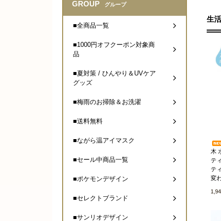
GROUP
グループ
生
■全商品一覧
■1000円オフクーポン対象商
品
■夏対策 / ひんやり＆UVケア
グッズ
■梅雨のお掃除＆お洗濯
■送料無料
■ながら温アイマスク
木
■セール中商品一覧
テ
ティ
変
■ポケモンデザイン
1,9
■セレクトブランド
■サンリオデザイン