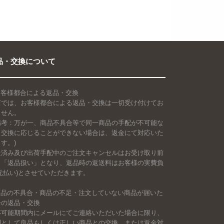
品・交換について
 お客様都合による返品・交換
店では、お客様都合による返品・交換は一切受け付けてお
ません。
備考：万が一、商品不具合等で同一商品の手配が不可能な
、交換に応じることができない場合は、返金にて対応いた
す。)
送済み及び出荷手配中のご注文キャンセルはお受け取り前
も「返品扱い」となり、返品時の返送料はお客様の実費負
元払い)とさせていただきます。
 商品の不具合・商品の不足・注文していない商品が届いた
合の返品・交換
応可能期間内にメールにてご連絡いただいた場合に限り、
則として良品もしくは正しい商品との交換、または返金対