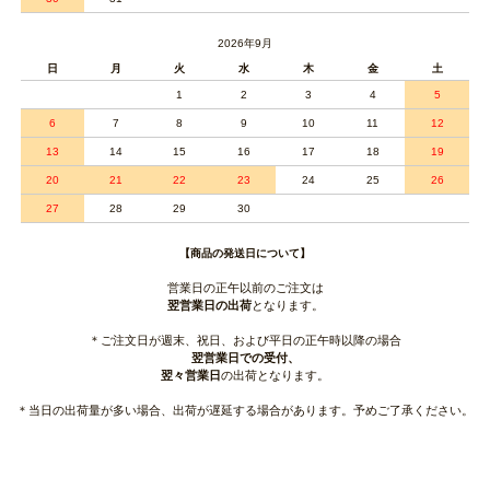
2026年9月
日
月
火
水
木
金
土
1
2
3
4
5
6
7
8
9
10
11
12
13
14
15
16
17
18
19
20
21
22
23
24
25
26
27
28
29
30
【商品の発送日について】
営業日の正午以前のご注文は
翌営業日の出荷
となります。
＊ご注文日が週末、祝日、および平日の正午時以降の場合
翌営業日での受付、
翌々営業日
の出荷となります。
＊当日の出荷量が多い場合、出荷が遅延する場合があります。予めご了承ください。