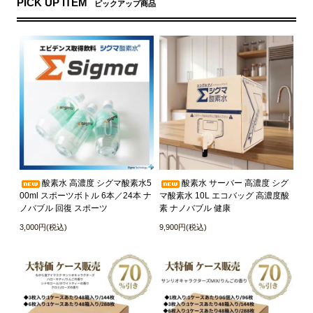
PICK UP ITEM
ピックアップ商品
酸素水 高濃度 シグマ酸素水5
酸素水 サーバー 高濃度 シグ
00ml スポーツボトル 6本／24本 ナ
マ酸素水 10L エコバッグ 高濃度酸
ノバブル 回復 スポーツ
素 ナノバブル 健康
3,000円(税込)
9,900円(税込)