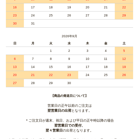
16
17
18
19
20
21
22
23
24
25
26
27
28
29
30
31
2026年9月
日
月
火
水
木
金
土
1
2
3
4
5
6
7
8
9
10
11
12
13
14
15
16
17
18
19
20
21
22
23
24
25
26
27
28
29
30
【商品の発送日について】
営業日の正午以前のご注文は
翌営業日の出荷
となります。
＊ご注文日が週末、祝日、および平日の正午時以降の場合
翌営業日での受付、
翌々営業日
の出荷となります。