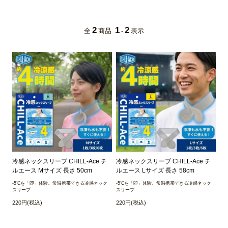
2
1
2
全
商品
-
表示
冷感ネックスリーブ CHILL-Ace チ
冷感ネックスリーブ CHILL-Ace チ
ルエース Mサイズ 長さ 50cm
ルエース Lサイズ 長さ 58cm
-5℃を「即」体験。常温携帯できる冷感ネック
-5℃を「即」体験。常温携帯できる冷感ネック
スリーブ
スリーブ
220円(税込)
220円(税込)