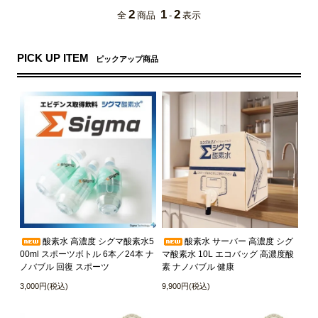
2
1
2
全
商品
-
表示
PICK UP ITEM
ピックアップ商品
酸素水 高濃度 シグマ酸素水5
酸素水 サーバー 高濃度 シグ
00ml スポーツボトル 6本／24本 ナ
マ酸素水 10L エコバッグ 高濃度酸
ノバブル 回復 スポーツ
素 ナノバブル 健康
3,000円(税込)
9,900円(税込)