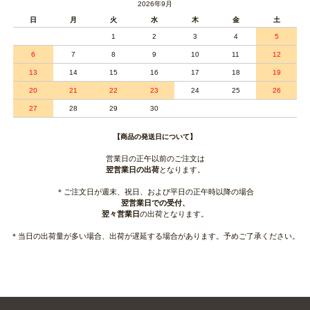
2026年9月
日
月
火
水
木
金
土
1
2
3
4
5
6
7
8
9
10
11
12
13
14
15
16
17
18
19
20
21
22
23
24
25
26
27
28
29
30
【商品の発送日について】
営業日の正午以前のご注文は
翌営業日の出荷
となります。
＊ご注文日が週末、祝日、および平日の正午時以降の場合
翌営業日での受付、
翌々営業日
の出荷となります。
＊当日の出荷量が多い場合、出荷が遅延する場合があります。予めご了承ください。