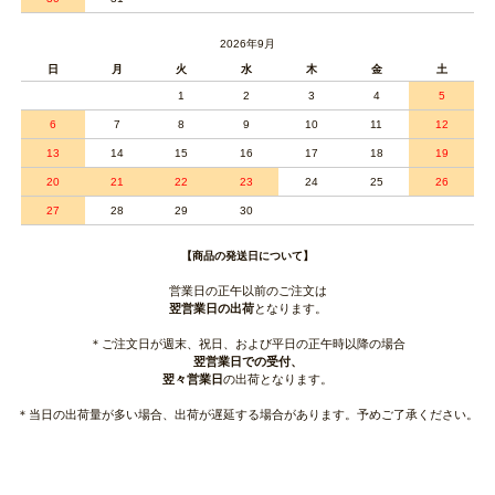
2026年9月
日
月
火
水
木
金
土
1
2
3
4
5
6
7
8
9
10
11
12
13
14
15
16
17
18
19
20
21
22
23
24
25
26
27
28
29
30
【商品の発送日について】
営業日の正午以前のご注文は
翌営業日の出荷
となります。
＊ご注文日が週末、祝日、および平日の正午時以降の場合
翌営業日での受付、
翌々営業日
の出荷となります。
＊当日の出荷量が多い場合、出荷が遅延する場合があります。予めご了承ください。