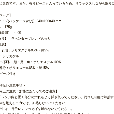
に最適です。また、香りビーズも入っているため、リラックスしながら眠り
ペック】
イズ(パッケージ含む)】240×100×40 mm
 175g
原産国】 中国
香り】 ラベンダーブレンドの香り
組成】
/ 表地：ポリエステル95%・綿5%
：シリカゲル
ー/胴体・顔・足・角：ポリエステル100%
部分：ポリエステル85%・綿15%
ビーズ付き
り扱い注意事項＞
用上の注意：加熱にあたってのご注意】
子レンジ内と置く部分の汚れをよく拭き取ってください。汚れた状態で加熱
00wを超える出力では、加熱しないでください。
熱中は、電子レンジのそばを離れないでください。