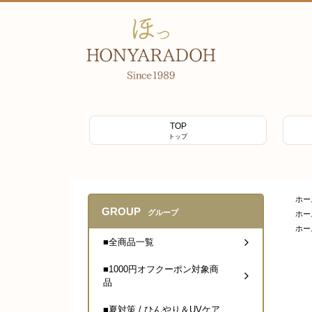
TOP
トップ
ホー
GROUP
グループ
ホー
ホー
■全商品一覧
■1000円オフクーポン対象商
品
■夏対策 / ひんやり＆UVケア