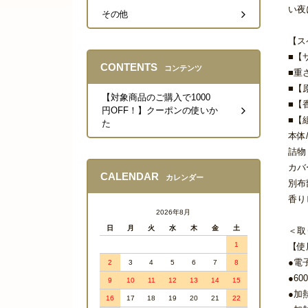
い夜
その他
【ス
■【サ
CONTENTS
コンテンツ
■重さ
■【
【対象商品のご購入で1000
■【
円OFF！】クーポンの使いか
■【
た
本体
詰物
カバ
CALENDAR
カレンダー
別布
香り
2026年8月
日
月
火
水
木
金
土
＜取
1
【使
●電
2
3
4
5
6
7
8
●6
9
10
11
12
13
14
15
●加
16
17
18
19
20
21
22