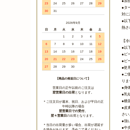
●加
23
24
25
26
27
28
29
●タ
30
31
対に
●以
2026年9月
熱さ
日
月
火
水
木
金
土
1
2
3
4
5
【冷
6
7
8
9
10
11
12
●以
13
14
15
16
17
18
19
●ビ
20
21
22
23
24
25
26
●ビ
27
28
29
30
●使
●ご
【商品の発送日について】
りま
●身
営業日の正午以前のご注文は
翌営業日の出荷
となります。
●乳
●糖
＊ご注文日が週末、祝日、および平日の正
午時以降の場合
●皮
翌営業日での受付、
さい
翌々営業日
の出荷となります。
●強
＊当日の出荷量が多い場合、出荷が遅延す
●中
る場合があります。予めご了承ください。