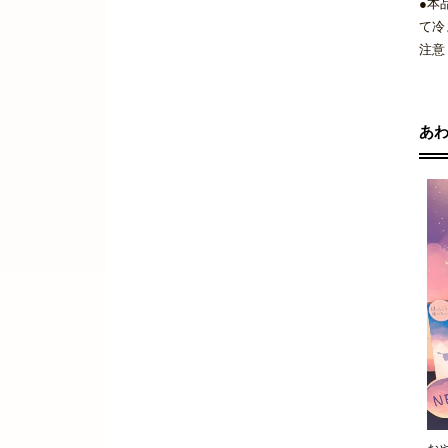
●本
て冷
注意
あ