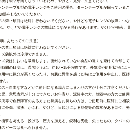
熱後は製品が熱くなっているため、やけどに充分ご注意ください。
ーンテーブル型の電子レンジをご使用の場合、ターンテーブルが回っている
加熱をしないでください。
下の禁止項目は絶対に行わないでください。やけどや電子レンジの故障につ
れ、やけどや電子レンジの故障につながる恐れがあります。やけどや発火、
却にあたってのご注意】
下の禁止項目は絶対に行わないでください。
ーズ袋以外は冷却できません。
ーズ袋はにおいを吸着します。密封されていない食品の近くを避けて冷却し
用時間の目安は、温/冷ともに、約10〜15分程度です。外気温や使用状況によ
使用中に気分が悪くなったり、お肌に異常を感じた時はご使用を中止し、医
せん。
体の不自由な方などがご使用になる場合にはまわりの方が十分ご注意ください
幼児、意思表示が十分にできないお年寄り、泥酔中の方、就寝中の方のご使用
尿病等で血行障害のある方また持病をお持ちの方は、ご使用前に医師にご相談
膚に外傷、湿疹、かぶれ、やけど、日焼けによる熱傷等の異常がある部位、
。
い衝撃を与える、投げる、圧力を加える、鋭利な刃物、尖ったもの、タバコ
身のビーズは食べられません。