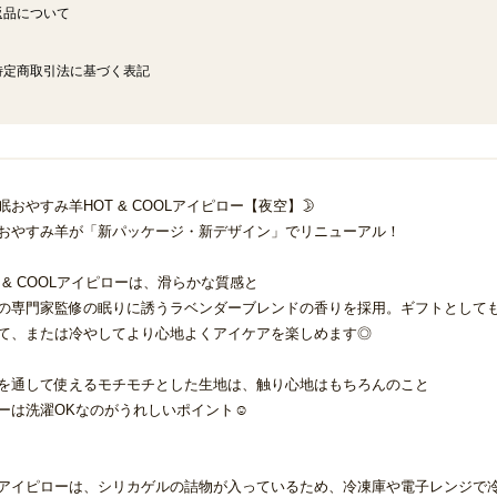
返品について
特定商取引法に基づく表記
安眠おやすみ羊HOT & COOLアイピロー【夜空】🌛
おやすみ羊が「新パッケージ・新デザイン」でリニューアル！
T & COOLアイピローは、滑らかな質感と
の専門家監修の眠りに誘うラベンダーブレンドの香りを採用。ギフトとしても
て、または冷やしてより心地よくアイケアを楽しめます◎
を通して使えるモチモチとした生地は、触り心地はもちろんのこと
ーは洗濯OKなのがうれしいポイント☺
アイピローは、シリカゲルの詰物が入っているため、冷凍庫や電子レンジで