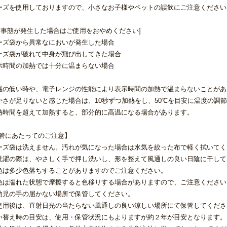
ーズを使用しておりますので、小さなお子様やペットの誤飲にご注意ください
下事態が発生した場合はご使用をおやめください]
ーズ袋から異常なにおいが発生した場合
ーズ袋が破れて中身が飛び出してきた場合
示時間の加熱では十分に温まらない場合
温の低い時や、電子レンジの性能により表示時間の加熱で温まらないことがあ
かさが足りないと感じた場合は、10秒ずつ加熱をし、50℃を目安に温度の調
熱時間を超えて加熱すると、部分的に高温になる場合があります。
管にあたってのご注意】
ーズ袋は洗えません。汚れが気になった場合は水気を絞った布で軽く拭いて
洗濯の際は、やさしく手で押し洗いし、形を整えて風通しの良い日陰に干して
色は多少色落ちすることがありますのでご注意ください。
色は濡れた状態で摩擦すると色移りする場合がありますので、ご注意ください
幼児の手の届かない場所で保管してください。
使用後は、直射日光の当たらない風通しの良い涼しい場所にて保管してくださ
い替え時の目安は、使用・保管状況にもよりますが約２年が目安となります。