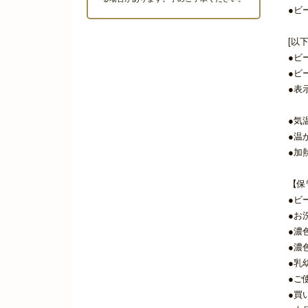
●ビ
[以
●ビ
●ビ
●表
●気
●温
●加
【保
●ビ
●お
●濃
●濃
●乳
●ご
●買