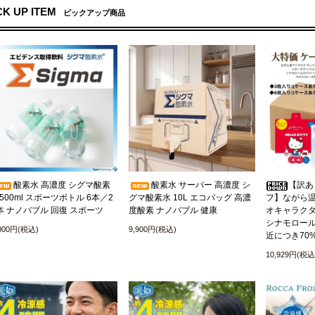
CK UP ITEM
ピックアップ商品
酸素水 高濃度 シグマ酸素
酸素水 サーバー 高濃度 シ
【訳あ
500ml スポーツボトル 6本／2
グマ酸素水 10L エコバッグ 高濃
フ】ながら温
本 ナノバブル 回復 スポーツ
度酸素 ナノバブル 健康
オキャラクタ
シナモロール
,000円(税込)
9,900円(税込)
近につき70
10,929円(税込