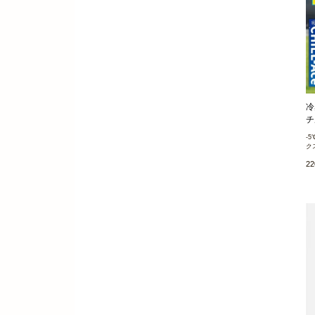
冷
チ
-
ク
2