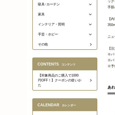
ック
寝具･カーテン
手肌
家具
【内
インテリア・照明
350m
手芸・ホビー
ニュ
その他
【注
※パ
※パ
CONTENTS
コンテンツ
※予
【対象商品のご購入で1000
円OFF！】クーポンの使いか
た
あ
CALENDAR
カレンダー