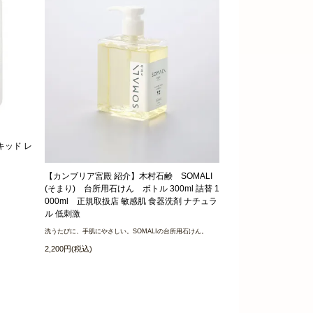
キッド レ
【カンブリア宮殿 紹介】木村石鹸 SOMALI
(そまり) 台所用石けん ボトル 300ml 詰替 1
000ml 正規取扱店 敏感肌 食器洗剤 ナチュラ
ル 低刺激
洗うたびに、手肌にやさしい。SOMALIの台所用石けん。
2,200円(税込)