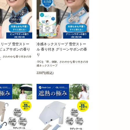
リーブ 雪空ストー
冷感ネックスリーブ 雪空ストー
 ピュアサボンの香り
ル 香り付き グリーンサボンの香
り
験。さわやかな香り付きの冷
ブ
-5℃を「即」体験。さわやかな香り付きの冷
感ネックスリーブ
220円(税込)