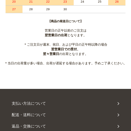
20
21
22
23
24
25
26
27
28
29
30
【商品の発送日について】
営業日の正午以前のご注文は
翌営業日の出荷
となります。
＊ご注文日が週末、祝日、および平日の正午時以降の場合
翌営業日での受付、
翌々営業日
の出荷となります。
＊当日の出荷量が多い場合、出荷が遅延する場合があります。予めご了承ください。
支払い方法について
配送・送料について
返品・交換について