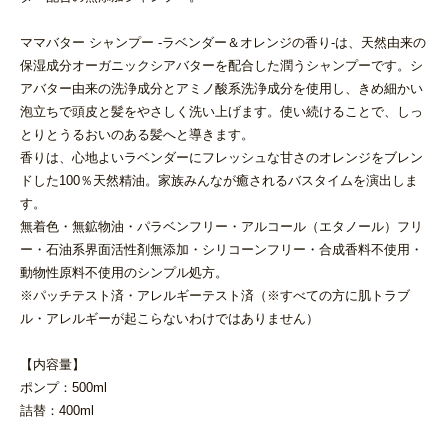
ママバター シャンプー -ラベンダー＆オレンジの香り-は、天然由来の
保湿成分オーガニックシアバターを配合した潤うシャンプーです。シ
アバター由来の洗浄成分とアミノ酸系洗浄成分を使用し、きめ細かい
泡立ちで頭皮と髪をやさしく洗い上げます。使い続けることで、しっ
とりとうるおいのある髪へと導きます。
香りは、心地よいラベンダーにフレッシュな甘さのオレンジをブレン
ドした100％天然精油。家族みんなが癒されるバスタイムを演出しま
す。
無着色・無鉱物油・パラベンフリー・アルコール（エタノール）フリ
ー・石油系界面活性剤無添加・シリコーンフリー・合成香料不使用・
動物性原料不使用のシンプル処方。
※パッチテスト済・アレルギーテスト済（※すべての方に肌トラブ
ル・アレルギーが起こらないわけではありません）
【内容量】
ポンプ：500ml
詰替：400ml