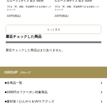
ルエース Lサイズ 長さ 58cm
ルエース Mサイズ 長さ 50cm
-5℃を「即」体験。常温携帯できる冷感ネック
-5℃を「即」体験。常温携帯できる冷感ネック
スリーブ
スリーブ
220円(税込)
220円(税込)
もっと見る
最近チェックした商品
最近チェックした商品はまだありません。
GROUP
グループ
■全商品一覧
■1000円オフクーポン対象商品
■夏対策 / ひんやり＆UVケアグッズ