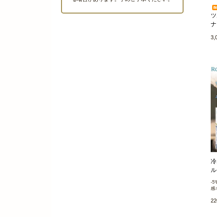
ツ
ナ
3
冷
ル
-
感
2