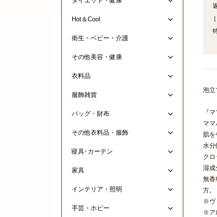
ダイエット・健康
|
Hot＆Cool
衛生・ベビー・介護
その他美容・健康
衣料品
泡立
服飾雑貨
『マ
バッグ・財布
ママ
その他衣料品・服飾
肌を
水分
寝具･カーテン
クロ
湿成
家具
無香
インテリア・照明
方。
※ヴ
手芸・ホビー
※ア