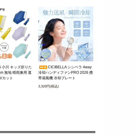
OPS 小川 キッズ折りた
CICIBELLA シシベラ 4way
cm 無地 晴雨兼用 遮
冷却ハンディファンPRO 2026 携
Vカット
帯扇風機 冷却プレート
3,320円(税込)