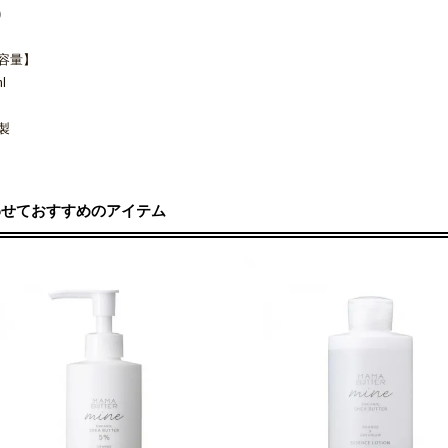
)
容量】
l
製
わせておすすめのアイテム