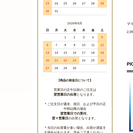
23
24
25
26
27
28
29
30
31
マ
2026年9月
日
月
火
水
木
金
土
2,0
1
2
3
4
5
6
7
8
9
10
11
12
13
14
15
16
17
18
19
20
21
22
23
24
25
26
PI
27
28
29
30
【商品の発送日について】
営業日の正午以前のご注文は
翌営業日の出荷
となります。
＊ご注文日が週末、祝日、および平日の正
午時以降の場合
翌営業日での受付、
翌々営業日
の出荷となります。
＊当日の出荷量が多い場合、出荷が遅延す
る場合があります。予めご了承ください。