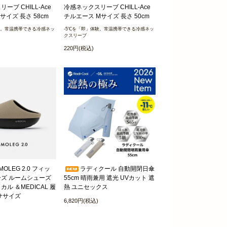
ーブ CHILL-Ace
冷感ネックスリーブ CHILL-Ace
サイズ 長さ 58cm
チルエース Mサイズ 長さ 50cm
験。常温携帯できる冷感ネッ
-5℃を「即」体験。常温携帯できる冷感ネッ
クスリーブ
220円(税込)
OLEG 2.0 フィッ
ラディクール 自動開閉日傘
ズ ルームシューズ
55cm 晴雨兼用 遮光 UVカット 遮
ル ＆MEDICAL 履
熱 ユニセックス
ササイズ
6,820円(税込)