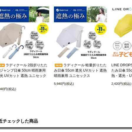
ラディクール 2段折りたた
ラディクール 軽量折りたた
LINE DR
ジャンプ日傘 50cm 晴雨兼用
み日傘 55cm 遮光 UVカット 遮熱
たみ日傘 55
光 UVカット 遮熱 ユニセック
晴雨兼用 ユニセックス
熱・遮光・U
5,940円(税込)
2,420円(税込)
,940円(税込)
近チェックした商品