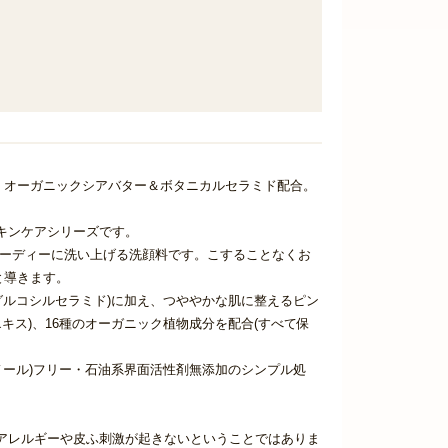
。オーガニックシアバター＆ボタニカルセラミド配合。
キンケアシリーズです。
ピーディーに洗い上げる洗顔料です。こすることなくお
と導きます。
グルコシルセラミド)に加え、つややかな肌に整えるピン
エキス)、16種のオーガニック植物成分を配合(すべて保
ノール)フリー・石油系界面活性剤無添加のシンプル処
アレルギーや皮ふ刺激が起きないということではありま