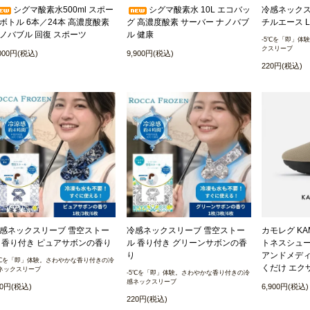
シグマ酸素水500ml スポー
シグマ酸素水 10L エコバッ
冷感ネックスリ
ボトル 6本／24本 高濃度酸素
グ 高濃度酸素 サーバー ナノバブ
チルエース L
ノバブル 回復 スポーツ
ル 健康
-5℃を「即」体
クスリーブ
,000円(税込)
9,900円(税込)
220円(税込)
感ネックスリーブ 雪空ストー
冷感ネックスリーブ 雪空ストー
カモレグ KAM
 香り付き ピュアサボンの香り
ル 香り付き グリーンサボンの香
トネスシュー
り
アンドメディカ
5℃を「即」体験。さわやかな香り付きの冷
くだけ エク
ネックスリーブ
-5℃を「即」体験。さわやかな香り付きの冷
感ネックスリーブ
20円(税込)
6,900円(税込)
220円(税込)