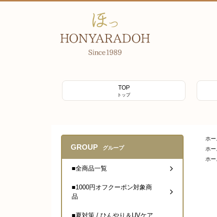
TOP
トップ
ホー
GROUP
グループ
ホー
ホー
■全商品一覧
■1000円オフクーポン対象商
品
■夏対策 / ひんやり＆UVケア