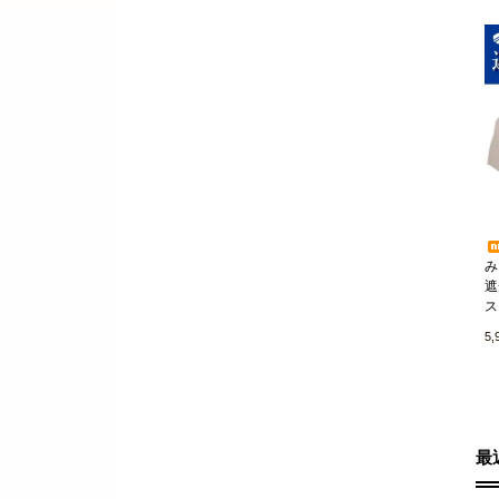
み
遮
ス
5
最