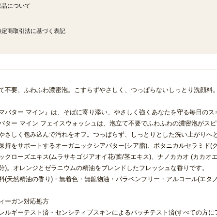
返品について
特定商取引法に基づく表記
て不要、ふわふわ濃密泡。こすらずやさしく、つっぱらないしっとり洗顔料
マバター マイン』は、そばに寄り添い、やさしく強くあなたを守る毎日のス
バター マイン フェイスウォッシュは、泡立て不要でふわふわの濃密泡がス
やさしく包み込んで汚れをオフ。つっぱらず、しっとりとした洗い上がりへ
保持をサポートするオーガニックシアバター(シア脂)、ボタニカルセラミド(
ックローズエキス(ムラサキゴジアオイ花/葉/茎エキス)、ナノカカオ (カカオ
分)。オレンジとゼラニウムの精油をブレンドしたフレッシュな香りです。
料(天然精油の香り)・無着色・無鉱物油・パラベンフリー・アルコール(エタ
ィーガン対応処方
レルギーテスト済・センシティブスキンによるパッチテスト済(すべての方に