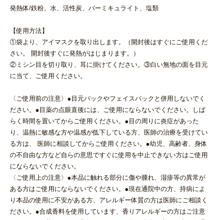
発熱体/鉄粉、水、活性炭、バーミキュライト、塩類
【使用方法】
①袋より、アイマスクを取り出します。（開封後はすぐにご使用くだ
さい。 開封後すぐに発熱がはじまります。）
②ミシン目を切り取り、耳に掛けてください。③白い無地の面を目元
に当て、ご使用ください。
〈ご使用前の注意〉●目元パックやフェイスパックと併用しないでく
ださい。●目薬の点眼直後には、ご使用にならないでください。しば
らく時間を置いてからご使用ください。●目の周りに炎症があった
り、温熱に敏感な方や温感が低下している方、医師の治療を受けてい
る方は、 医師に相談してからご使用ください。●幼児、高齢者、身体
の不自由な方など自らの意思ですぐに使用を中止できない方はご使用
にならないでください。
〈ご使用上の注意〉●本品に触れる部分に傷や腫れ、湿疹等の異常が
ある方はご使用にならないでください。●現在通院中の方、持病によ
り本品の使用に不安がある方、アレルギー体質の方は医師にご相談く
ださい。●合成香料を使用しています、香りアレルギーの方はご注意