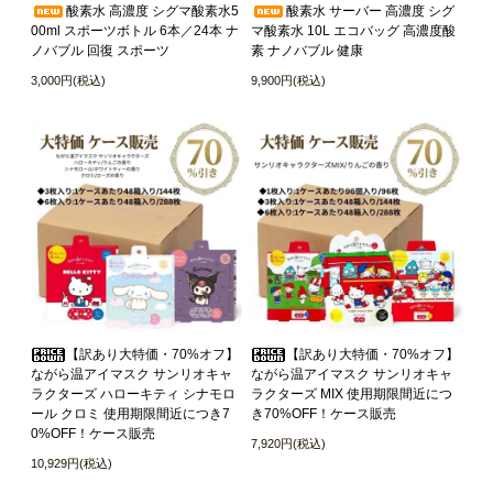
酸素水 高濃度 シグマ酸素水5
酸素水 サーバー 高濃度 シグ
00ml スポーツボトル 6本／24本 ナ
マ酸素水 10L エコバッグ 高濃度酸
ノバブル 回復 スポーツ
素 ナノバブル 健康
3,000円(税込)
9,900円(税込)
【訳あり大特価・70%オフ】
【訳あり大特価・70%オフ】
ながら温アイマスク サンリオキャ
ながら温アイマスク サンリオキャ
ラクターズ ハローキティ シナモロ
ラクターズ MIX 使用期限間近につ
ール クロミ 使用期限間近につき7
き70%OFF！ケース販売
0%OFF！ケース販売
7,920円(税込)
10,929円(税込)