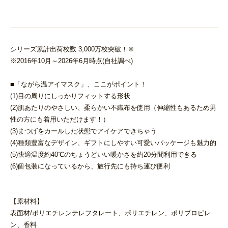
シリーズ累計出荷枚数 3,000万枚突破！※
※2016年10月～2026年6月時点(自社調べ)
■「ながら温アイマスク」、ここがポイント！
(1)目の周りにしっかりフィットする形状
(2)肌あたりのやさしい、柔らかい不織布を使用（伸縮性もあるため男
性の方にも着用いただけます！）
(3)まつげをカールした状態でアイケアできちゃう
(4)種類豊富なデザイン、ギフトにしやすい可愛いパッケージも魅力的
(5)快適温度約40℃のちょうどいい暖かさを約20分間利用できる
(6)個包装になっているから、旅行先にも持ち運び便利
【原材料】
表面材/ポリエチレンテレフタレート、ポリエチレン、ポリプロピレ
ン、香料