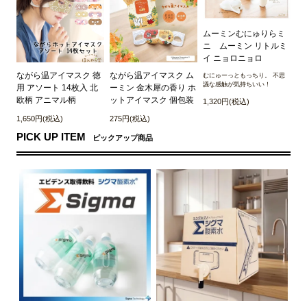
ムーミンむにゅりらミ
ニ ムーミン リトルミ
イ ニョロニョロ
ながら温アイマスク 徳
ながら温アイマスク ム
むにゅーっともっちり。 不思
議な感触が気持ちいい！
用 アソート 14枚入 北
ーミン 金木犀の香り ホ
欧柄 アニマル柄
ットアイマスク 個包装
1,320円(税込)
1,650円(税込)
275円(税込)
PICK UP ITEM
ピックアップ商品