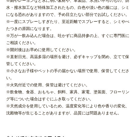
※絹やレーヨンなど水に弱い素材や、革製品、水洗い不可のもの、防
水・撥水加工など特殊加工されたもの、白色や淡い色の服には、シミ
になる恐れがありますので、予め目立たない部分でお試しください。
※一度にスプレーしすぎたり、至近距離でスプレーすると、シミやべ
たつきの原因になります。
※万が一飲み込んだ場合は、吐かずに商品持参の上、すぐに専門医に
ご相談ください。
※開封後はお早めに使用してください。
※直射日光、高温多湿の場所を避け、必ずキャップを閉め、立てて保
管してください。
※小さなお子様やペットの手の届かない場所で使用、保管してくださ
い。
※火気付近での使用、保管は避けてください。
※飲食物、食器、おもちゃ、飼料、家具、家電、塗装面、フローリン
グ等についた場合はすぐにふき取ってください。
※天然成分を使用しているため、温度変化等により色や香りの変化、
沈殿物等が生じることがありますが、品質には問題ありません。