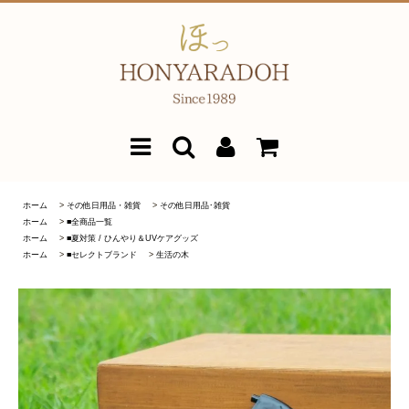
ホーム
>
その他日用品・雑貨
>
その他日用品･雑貨
ホーム
>
■全商品一覧
ホーム
>
■夏対策 / ひんやり＆UVケアグッズ
ホーム
>
■セレクトブランド
>
生活の木