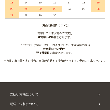
13
14
15
16
17
18
19
20
21
22
23
24
25
26
27
28
29
30
【商品の発送日について】
営業日の正午以前のご注文は
翌営業日の出荷
となります。
＊ご注文日が週末、祝日、および平日の正午時以降の場合
翌営業日での受付、
翌々営業日
の出荷となります。
＊当日の出荷量が多い場合、出荷が遅延する場合があります。予めご了承ください。
支払い方法について
配送・送料について