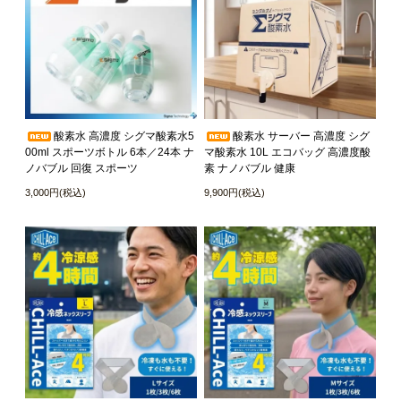
酸素水 高濃度 シグマ酸素水5
酸素水 サーバー 高濃度 シグ
00ml スポーツボトル 6本／24本 ナ
マ酸素水 10L エコバッグ 高濃度酸
ノバブル 回復 スポーツ
素 ナノバブル 健康
3,000円(税込)
9,900円(税込)