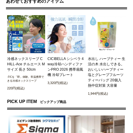
あわせておすすめのアイテム
冷感ネックスリーブ C
CICIBELLA シシベラ 4
水出し ハーブティー 生
HILL-Ace チルエース M
way冷却ハンディファ
活の木 水出しできる。
サイズ 長さ 50cm
ンPRO 2026 携帯扇風
おいしいハーブティー
機 冷却プレート
塩とグレープフルーツ
-5℃を「即」体験。常温携帯で
ティーバッグ 20個入
きる冷感ネックスリーブ
3,320円(税込)
熱中症対策 大容量
220円(税込)
1,944円(税込)
PICK UP ITEM
ピックアップ商品