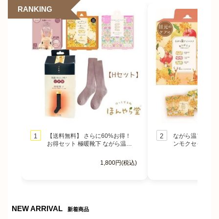
RANKING
1
【送料無料】 さらに60%お得！
2
ながら温アイマス
お得セット 極暖靴下 ながら温ア
ンモクセイ、ゆず
イマスク お腹に貼るカイロ セッ
ホットアイマスク
ト
1,800円(税込)
NEW ARRIVAL
新着商品