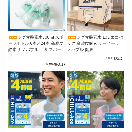
シグマ酸素水500ml スポ
シグマ酸素水 10L エコバ
ーツボトル 6本／24本 高濃度
ッグ 高濃度酸素 サーバー ナ
酸素 ナノバブル 回復 スポー
ノバブル 健康
ツ
9,900円(税込)
3,000円(税込)