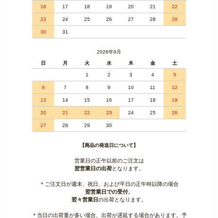
16
17
18
19
20
21
22
23
24
25
26
27
28
29
30
31
2026年9月
日
月
火
水
木
金
土
1
2
3
4
5
6
7
8
9
10
11
12
13
14
15
16
17
18
19
20
21
22
23
24
25
26
27
28
29
30
【商品の発送日について】
営業日の正午以前のご注文は
翌営業日の出荷
となります。
＊ご注文日が週末、祝日、および平日の正午時以降の場合
翌営業日での受付、
翌々営業日
の出荷となります。
＊当日の出荷量が多い場合、出荷が遅延する場合があります。予